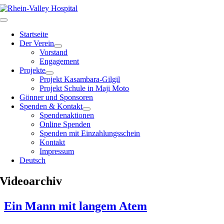
Zum
Inhalt
Toggle
springen
Navigation
Startseite
Der Verein
Vorstand
Engagement
Projekte
Projekt Kasambara-Gilgil
Projekt Schule in Maji Moto
Gönner und Sponsoren
Spenden & Kontakt
Spendenaktionen
Online Spenden
Spenden mit Einzahlungsschein
Kontakt
Impressum
Deutsch
Videoarchiv
Ein Mann mit langem Atem