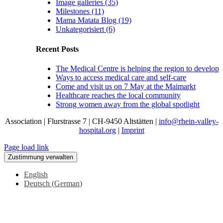
Image galleries (35)
Milestones (11)
Mama Matata Blog (19)
Unkategorisiert (6)
Recent Posts
The Medical Centre is helping the region to develop
Ways to access medical care and self-care
Come and visit us on 7 May at the Maimarkt
Healthcare reaches the local community
Strong women away from the global spotlight
Association | Flurstrasse 7 | CH-9450 Altstätten |
info@rhein-valley-
hospital.org
|
Imprint
Page load link
Zustimmung verwalten
English
Deutsch
(
German
)
Go
to
Top