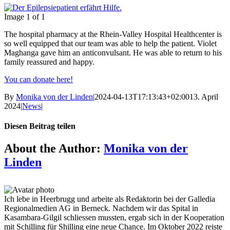
Image 1 of 1
The hospital pharmacy at the Rhein-Valley Hospital Healthcenter is
so well equipped that our team was able to help the patient. Violet
Maghanga gave him an anticonvulsant. He was able to return to his
family reassured and happy.
You can donate here!
By
Monika von der Linden
|
2024-04-13T17:13:43+02:00
13. April
2024
|
News
|
Diesen Beitrag teilen
Facebook
X
Reddit
LinkedIn
Tumblr
Pinterest
Vk
Email
About the Author:
Monika von der
Linden
Ich lebe in Heerbrugg und arbeite als Redaktorin bei der Galledia
Regionalmedien AG in Berneck. Nachdem wir das Spital in
Kasambara-Gilgil schliessen mussten, ergab sich in der Kooperation
mit Schilling für Shilling eine neue Chance. Im Oktober 2022 reiste