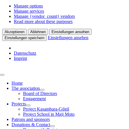
Manage options
Manage services
Manage {vendor_count} vendors
Read more about these purposes
Akzeptieren
Ablehnen
Einstellungen ansehen
Einstellungen ansehen
Einstellungen speichern
Datenschutz
Imprint
Skip
to
Toggle
content
Navigation
Home
The association
Board of Directors
Engagement
Projects
Project Kasambara-Gilgil
Project School in Maji Moto
Patrons and sponsors
Donations & Contact