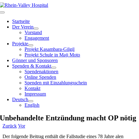
Zum
Inhalt
Toggle
springen
Navigation
Startseite
Der Verein
Vorstand
Engagement
Projekte
Projekt Kasambara-Gilgil
Projekt Schule in Maji Moto
Gönner und Sponsoren
Spenden & Kontakt
Spendenaktionen
Online Spenden
Spenden mit Einzahlungsschein
Kontakt
Impressum
Deutsch
English
Unbehandelte Entzündung macht OP nötig
Zurück
Vor
Der folgende Beitrag enthält die Fallstudie eines 78 Jahre alen