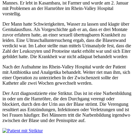
Mannes. Er lebt in Kasambara, ist Farmer und wurde am 2. Januar
mit Problemen an der Harnröhre im Rhein-Valley Hospital
vorstellig.
Der Mann hatte Schwierigkeiten, Wasser zu lassen und klagte über
Genitalausfluss. Als Vorgeschichte gab er an, dass er drei Montate
zuvor erfahren hatte, an einer sexuell übertragbaren Krankheit zu
leiden. Eine Ultraschalluntersucheng ergab, dass die Blasenwand
verdickt war. Im Labor stellte man mittels Urinanalyde fest, dass die
Zahl der Leukozyten und Protoeine starkt erhöht war und sich Eiter
gebildet hatte. Die Krankheit war nicht adäquat behandelt worden
Nach der Aufnahme ins Rhein-Valley Hospital wurde der Patient
mit Antibiotika und Analgetika behandelt. Weiter riet man ihm, sich
einer Operation zu unterziehen In der Zwischenzeit sollte der
Katheter alle zwei Wochen gewechselt werden.
Der Arzt diagnostizierte eine Striktur. Das ist ist eine Narbenbildung
in oder um die Harnröhre, die den Durchgang verengt oder
blockiert, durch den der Urin aus der Blase strömt. Die Verengung
resultiert aus Entzündungen, Infektionen oder Verletzungen und ist
bei Frauen häufiger. Bei Männern tritt die Narbenbildung irgendwo
zwischen der Blase und der Penisspitze auf.