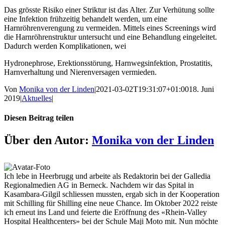
Das grösste Risiko einer Striktur ist das Alter. Zur Verhütung sollte
eine Infektion frühzeitig behandelt werden, um eine
Harnröhrenverengung zu vermeiden. Mittels eines Screenings wird
die Harnröhrenstruktur untersucht und eine Behandlung eingeleitet.
Dadurch werden Komplikationen, wei
Hydronephrose, Erektionsstörung, Harnwegsinfektion, Prostatitis,
Harnverhaltung und Nierenversagen vermieden.
Von
Monika von der Linden
|
2021-03-02T19:31:07+01:00
18. Juni
2019
|
Aktuelles
|
Diesen Beitrag teilen
Facebook
X
LinkedIn
WhatsApp
Telegram
Xing
E-
Über den Autor:
Monika von der Linden
Mail
Ich lebe in Heerbrugg und arbeite als Redaktorin bei der Galledia
Regionalmedien AG in Berneck. Nachdem wir das Spital in
Kasambara-Gilgil schliessen mussten, ergab sich in der Kooperation
mit Schilling für Shilling eine neue Chance. Im Oktober 2022 reiste
ich erneut ins Land und feierte die Eröffnung des «Rhein-Valley
Hospital Healthcenters» bei der Schule Maji Moto mit. Nun möchte