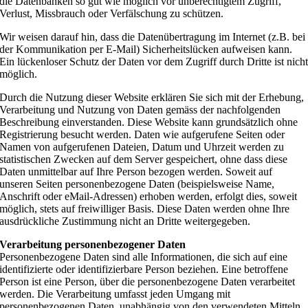
die Datenbanken so gut wie möglich vor unberechtigtem Zugriff,
Verlust, Missbrauch oder Verfälschung zu schützen.
Wir weisen darauf hin, dass die Datenübertragung im Internet (z.B. bei
der Kommunikation per E-Mail) Sicherheitslücken aufweisen kann.
Ein lückenloser Schutz der Daten vor dem Zugriff durch Dritte ist nich
möglich.
Durch die Nutzung dieser Website erklären Sie sich mit der Erhebung,
Verarbeitung und Nutzung von Daten gemäss der nachfolgenden
Beschreibung einverstanden. Diese Website kann grundsätzlich ohne
Registrierung besucht werden. Daten wie aufgerufene Seiten oder
Namen von aufgerufenen Dateien, Datum und Uhrzeit werden zu
statistischen Zwecken auf dem Server gespeichert, ohne dass diese
Daten unmittelbar auf Ihre Person bezogen werden. Soweit auf
unseren Seiten personenbezogene Daten (beispielsweise Name,
Anschrift oder eMail-Adressen) erhoben werden, erfolgt dies, soweit
möglich, stets auf freiwilliger Basis. Diese Daten werden ohne Ihre
ausdrückliche Zustimmung nicht an Dritte weitergegeben.
Verarbeitung personenbezogener Daten
Personenbezogene Daten sind alle Informationen, die sich auf eine
identifizierte oder identifizierbare Person beziehen. Eine betroffene
Person ist eine Person, über die personenbezogene Daten verarbeitet
werden. Die Verarbeitung umfasst jeden Umgang mit
personenbezogenen Daten, unabhängig von den verwendeten Mitteln