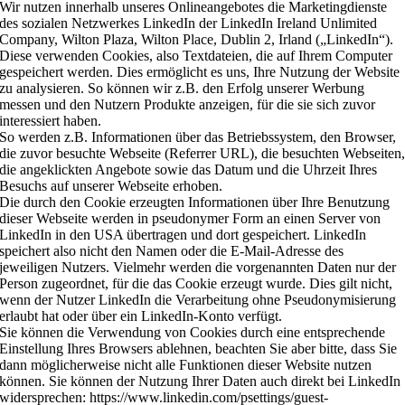
Wir nutzen innerhalb unseres Onlineangebotes die Marketingdienste
des sozialen Netzwerkes LinkedIn der LinkedIn Ireland Unlimited
Company, Wilton Plaza, Wilton Place, Dublin 2, Irland („LinkedIn“).
Diese verwenden Cookies, also Textdateien, die auf Ihrem Computer
gespeichert werden. Dies ermöglicht es uns, Ihre Nutzung der Website
zu analysieren. So können wir z.B. den Erfolg unserer Werbung
messen und den Nutzern Produkte anzeigen, für die sie sich zuvor
interessiert haben.
So werden z.B. Informationen über das Betriebssystem, den Browser,
die zuvor besuchte Webseite (Referrer URL), die besuchten Webseiten
die angeklickten Angebote sowie das Datum und die Uhrzeit Ihres
Besuchs auf unserer Webseite erhoben.
Die durch den Cookie erzeugten Informationen über Ihre Benutzung
dieser Webseite werden in pseudonymer Form an einen Server von
LinkedIn in den USA übertragen und dort gespeichert. LinkedIn
speichert also nicht den Namen oder die E-Mail-Adresse des
jeweiligen Nutzers. Vielmehr werden die vorgenannten Daten nur der
Person zugeordnet, für die das Cookie erzeugt wurde. Dies gilt nicht,
wenn der Nutzer LinkedIn die Verarbeitung ohne Pseudonymisierung
erlaubt hat oder über ein LinkedIn-Konto verfügt.
Sie können die Verwendung von Cookies durch eine entsprechende
Einstellung Ihres Browsers ablehnen, beachten Sie aber bitte, dass Sie
dann möglicherweise nicht alle Funktionen dieser Website nutzen
können. Sie können der Nutzung Ihrer Daten auch direkt bei LinkedIn
widersprechen: https://www.linkedin.com/psettings/guest-