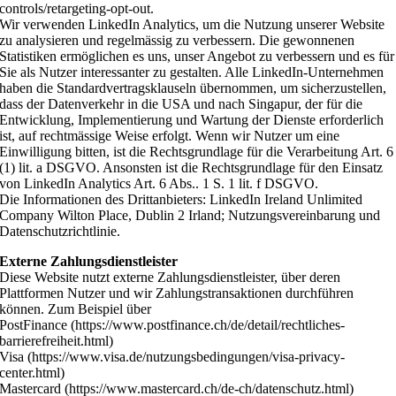
controls/retargeting-opt-out.
Wir verwenden LinkedIn Analytics, um die Nutzung unserer Website
zu analysieren und regelmässig zu verbessern. Die gewonnenen
Statistiken ermöglichen es uns, unser Angebot zu verbessern und es für
Sie als Nutzer interessanter zu gestalten. Alle LinkedIn-Unternehmen
haben die Standardvertragsklauseln übernommen, um sicherzustellen,
dass der Datenverkehr in die USA und nach Singapur, der für die
Entwicklung, Implementierung und Wartung der Dienste erforderlich
ist, auf rechtmässige Weise erfolgt. Wenn wir Nutzer um eine
Einwilligung bitten, ist die Rechtsgrundlage für die Verarbeitung Art. 6
(1) lit. a DSGVO. Ansonsten ist die Rechtsgrundlage für den Einsatz
von LinkedIn Analytics Art. 6 Abs.. 1 S. 1 lit. f DSGVO.
Die Informationen des Drittanbieters: LinkedIn Ireland Unlimited
Company Wilton Place, Dublin 2 Irland; Nutzungsvereinbarung und
Datenschutzrichtlinie.
Externe Zahlungsdienstleister
Diese Website nutzt externe Zahlungsdienstleister, über deren
Plattformen Nutzer und wir Zahlungstransaktionen durchführen
können. Zum Beispiel über
PostFinance (https://www.postfinance.ch/de/detail/rechtliches-
barrierefreiheit.html)
Visa (https://www.visa.de/nutzungsbedingungen/visa-privacy-
center.html)
Mastercard (https://www.mastercard.ch/de-ch/datenschutz.html)