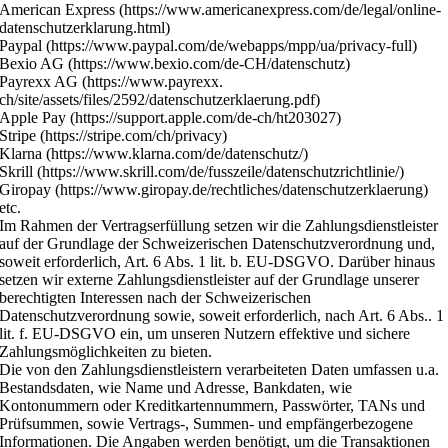
American Express (https://www.americanexpress.com/de/legal/online-
datenschutzerklarung.html)
Paypal (https://www.paypal.com/de/webapps/mpp/ua/privacy-full)
Bexio AG (https://www.bexio.com/de-CH/datenschutz)
Payrexx AG (https://www.payrexx.
ch/site/assets/files/2592/datenschutzerklaerung.pdf)
Apple Pay (https://support.apple.com/de-ch/ht203027)
Stripe (https://stripe.com/ch/privacy)
Klarna (https://www.klarna.com/de/datenschutz/)
Skrill (https://www.skrill.com/de/fusszeile/datenschutzrichtlinie/)
Giropay (https://www.giropay.de/rechtliches/datenschutzerklaerung)
etc.
Im Rahmen der Vertragserfüllung setzen wir die Zahlungsdienstleister
auf der Grundlage der Schweizerischen Datenschutzverordnung und,
soweit erforderlich, Art. 6 Abs. 1 lit. b. EU-DSGVO. Darüber hinaus
setzen wir externe Zahlungsdienstleister auf der Grundlage unserer
berechtigten Interessen nach der Schweizerischen
Datenschutzverordnung sowie, soweit erforderlich, nach Art. 6 Abs.. 1
lit. f. EU-DSGVO ein, um unseren Nutzern effektive und sichere
Zahlungsmöglichkeiten zu bieten.
Die von den Zahlungsdienstleistern verarbeiteten Daten umfassen u.a.
Bestandsdaten, wie Name und Adresse, Bankdaten, wie
Kontonummern oder Kreditkartennummern, Passwörter, TANs und
Prüfsummen, sowie Vertrags-, Summen- und empfängerbezogene
Informationen. Die Angaben werden benötigt, um die Transaktionen