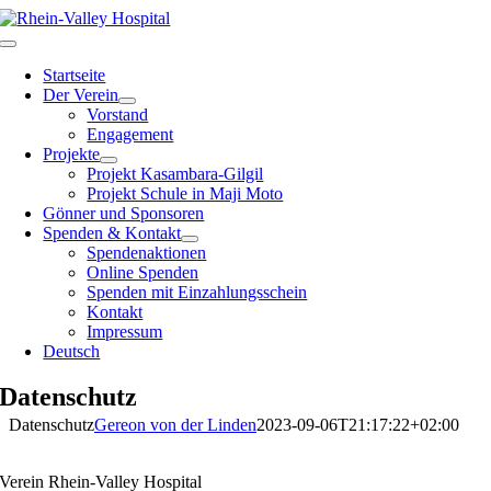
Zum
Inhalt
Toggle
springen
Navigation
Startseite
Der Verein
Vorstand
Engagement
Projekte
Projekt Kasambara-Gilgil
Projekt Schule in Maji Moto
Gönner und Sponsoren
Spenden & Kontakt
Spendenaktionen
Online Spenden
Spenden mit Einzahlungsschein
Kontakt
Impressum
Deutsch
Datenschutz
Datenschutz
Gereon von der Linden
2023-09-06T21:17:22+02:00
Verein Rhein-Valley Hospital