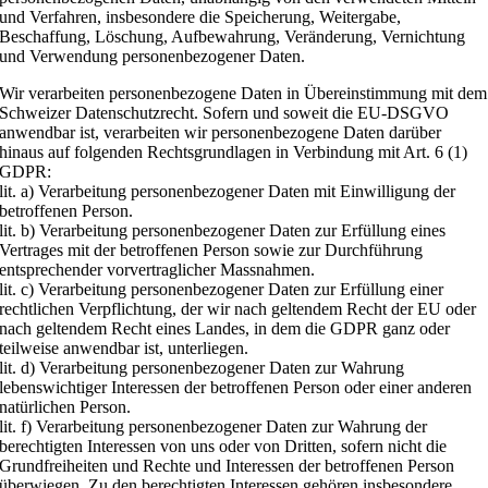
und Verfahren, insbesondere die Speicherung, Weitergabe,
Beschaffung, Löschung, Aufbewahrung, Veränderung, Vernichtung
und Verwendung personenbezogener Daten.
Wir verarbeiten personenbezogene Daten in Übereinstimmung mit dem
Schweizer Datenschutzrecht. Sofern und soweit die EU-DSGVO
anwendbar ist, verarbeiten wir personenbezogene Daten darüber
hinaus auf folgenden Rechtsgrundlagen in Verbindung mit Art. 6 (1)
GDPR:
lit. a) Verarbeitung personenbezogener Daten mit Einwilligung der
betroffenen Person.
lit. b) Verarbeitung personenbezogener Daten zur Erfüllung eines
Vertrages mit der betroffenen Person sowie zur Durchführung
entsprechender vorvertraglicher Massnahmen.
lit. c) Verarbeitung personenbezogener Daten zur Erfüllung einer
rechtlichen Verpflichtung, der wir nach geltendem Recht der EU oder
nach geltendem Recht eines Landes, in dem die GDPR ganz oder
teilweise anwendbar ist, unterliegen.
lit. d) Verarbeitung personenbezogener Daten zur Wahrung
lebenswichtiger Interessen der betroffenen Person oder einer anderen
natürlichen Person.
lit. f) Verarbeitung personenbezogener Daten zur Wahrung der
berechtigten Interessen von uns oder von Dritten, sofern nicht die
Grundfreiheiten und Rechte und Interessen der betroffenen Person
überwiegen. Zu den berechtigten Interessen gehören insbesondere