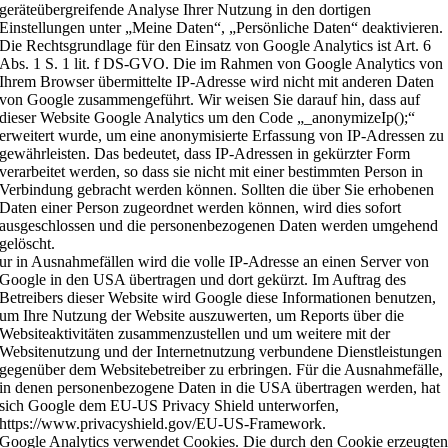
geräteübergreifende Analyse Ihrer Nutzung in den dortigen
Einstellungen unter „Meine Daten“, „Persönliche Daten“ deaktivieren.
Die Rechtsgrundlage für den Einsatz von Google Analytics ist Art. 6
Abs. 1 S. 1 lit. f DS-GVO. Die im Rahmen von Google Analytics von
Ihrem Browser übermittelte IP-Adresse wird nicht mit anderen Daten
von Google zusammengeführt. Wir weisen Sie darauf hin, dass auf
dieser Website Google Analytics um den Code „_anonymizeIp();“
erweitert wurde, um eine anonymisierte Erfassung von IP-Adressen zu
gewährleisten. Das bedeutet, dass IP-Adressen in gekürzter Form
verarbeitet werden, so dass sie nicht mit einer bestimmten Person in
Verbindung gebracht werden können. Sollten die über Sie erhobenen
Daten einer Person zugeordnet werden können, wird dies sofort
ausgeschlossen und die personenbezogenen Daten werden umgehend
gelöscht.
ur in Ausnahmefällen wird die volle IP-Adresse an einen Server von
Google in den USA übertragen und dort gekürzt. Im Auftrag des
Betreibers dieser Website wird Google diese Informationen benutzen,
um Ihre Nutzung der Website auszuwerten, um Reports über die
Websiteaktivitäten zusammenzustellen und um weitere mit der
Websitenutzung und der Internetnutzung verbundene Dienstleistungen
gegenüber dem Websitebetreiber zu erbringen. Für die Ausnahmefälle,
in denen personenbezogene Daten in die USA übertragen werden, hat
sich Google dem EU-US Privacy Shield unterworfen,
https://www.privacyshield.gov/EU-US-Framework.
Google Analytics verwendet Cookies. Die durch den Cookie erzeugte