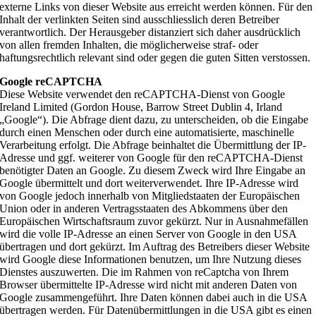
externe Links von dieser Website aus erreicht werden können. Für den
Inhalt der verlinkten Seiten sind ausschliesslich deren Betreiber
verantwortlich. Der Herausgeber distanziert sich daher ausdrücklich
von allen fremden Inhalten, die möglicherweise straf- oder
haftungsrechtlich relevant sind oder gegen die guten Sitten verstossen.
Google reCAPTCHA
Diese Website verwendet den reCAPTCHA-Dienst von Google
Ireland Limited (Gordon House, Barrow Street Dublin 4, Irland
„Google“). Die Abfrage dient dazu, zu unterscheiden, ob die Eingabe
durch einen Menschen oder durch eine automatisierte, maschinelle
Verarbeitung erfolgt. Die Abfrage beinhaltet die Übermittlung der IP-
Adresse und ggf. weiterer von Google für den reCAPTCHA-Dienst
benötigter Daten an Google. Zu diesem Zweck wird Ihre Eingabe an
Google übermittelt und dort weiterverwendet. Ihre IP-Adresse wird
von Google jedoch innerhalb von Mitgliedstaaten der Europäischen
Union oder in anderen Vertragsstaaten des Abkommens über den
Europäischen Wirtschaftsraum zuvor gekürzt. Nur in Ausnahmefällen
wird die volle IP-Adresse an einen Server von Google in den USA
übertragen und dort gekürzt. Im Auftrag des Betreibers dieser Website
wird Google diese Informationen benutzen, um Ihre Nutzung dieses
Dienstes auszuwerten. Die im Rahmen von reCaptcha von Ihrem
Browser übermittelte IP-Adresse wird nicht mit anderen Daten von
Google zusammengeführt. Ihre Daten können dabei auch in die USA
übertragen werden. Für Datenübermittlungen in die USA gibt es einen