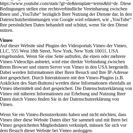
https://www.youtube.com/static?gl=de&template=terms&hl=de. Diese
Bedingungen stellen eine rechtsverbindliche Vereinbarung zwischen
Ihnen und „YouTube“ bezüglich Ihrer Nutzung der Dienste dar. In den
Datenschutzbestimmungen von Google wird erläutert, wie „YouTube“
Ihre persönlichen Daten behandelt und schützt, wenn Sie den Dienst
nutzen.
Vimeo
Auf dieser Website sind Plugins des Videoportals Vimeo der Vimeo,
LLC, 555 West 18th Street, New York, New York 10011, USA
eingebunden. Wenn Sie eine Seite aufrufen, die einen oder mehrere
Vimeo-Videoclips anbietet, wird eine direkte Verbindung zwischen
Ihrem Browser und einem Server von Vimeo in den USA hergestellt.
Dabei werden Informationen über Ihren Besuch und Ihre IP-Adresse
dort gespeichert. Durch Interaktionen mit den Vimeo-Plugins (z.B.
Anklicken des Start-Buttons) werden diese Informationen ebenfalls an
Vimeo übermittelt und dort gespeichert. Die Datenschutzerklärung von
Vimeo mit näheren Informationen zur Erhebung und Nutzung Ihrer
Daten durch Vimeo finden Sie in der Datenschutzerklärung von
Vimeo.
Wenn Sie ein Vimeo-Benutzerkonto haben und nicht möchten, dass
Vimeo über diese Website Daten über Sie sammelt und mit Ihren bei
Vimeo gespeicherten Mitgliedsdaten verknüpft, müssen Sie sich vor
dem Besuch dieser Website bei Vimeo ausloggen.