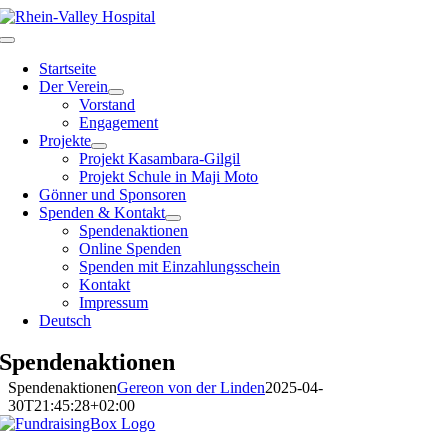
Zum
Inhalt
Toggle
springen
Navigation
Startseite
Der Verein
Vorstand
Engagement
Projekte
Projekt Kasambara-Gilgil
Projekt Schule in Maji Moto
Gönner und Sponsoren
Spenden & Kontakt
Spendenaktionen
Online Spenden
Spenden mit Einzahlungsschein
Kontakt
Impressum
Deutsch
Spendenaktionen
Spendenaktionen
Gereon von der Linden
2025-04-
30T21:45:28+02:00