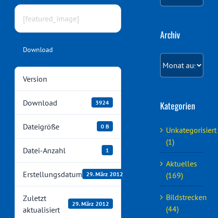
[featured_image]
Archiv
Download
Archiv
Version
Download
3924
Kategorien
Dateigröße
0 B
Unkategorisiert
(1)
Datei-Anzahl
1
Aktuelles
Erstellungsdatum
(169)
29. März 2012
Bildstrecken
Zuletzt
29. März 2012
(44)
aktualisiert