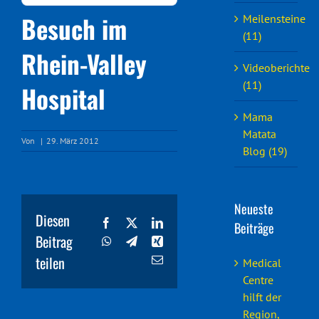
Besuch im
Meilensteine
(11)
Rhein-Valley
Videoberichte
(11)
Hospital
Mama
Matata
Von
|
29. März 2012
Blog (19)
Neueste
Diesen
Facebook
X
LinkedIn
Beiträge
Beitrag
WhatsApp
Telegram
Xing
teilen
E-
Medical
Mail
Centre
hilft der
Region,