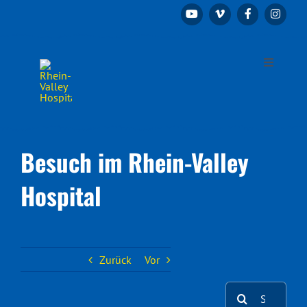
Zum
Inhalt
springen
Toggle
Navigation
Startseite
Der Verein
Besuch im Rhein-Valley
Hospital
Projekte
Gönner und Sponsoren
Zurück
Vor
Spenden & Kontakt
Suche
nach: