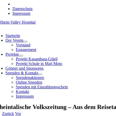
Datenschutz
Impressum
Zum
Inhalt
oggle
springen
avigation
Startseite
Der Verein
Vorstand
Engagement
Projekte
Projekt Kasambara-Gilgil
Projekt Schule in Maji Moto
Gönner und Sponsoren
Spenden & Kontakt
Spendenaktionen
Online Spenden
Spenden mit Einzahlungsschein
Kontakt
Impressum
heintalische Volkszeitung – Aus dem Reiset
Zurück
Vor