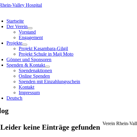
Zum
Inhalt
oggle
springen
avigation
Startseite
Der Verein
Vorstand
Engagement
Projekte
Projekt Kasambara-Gilgil
Projekt Schule in Maji Moto
Gönner und Sponsoren
Spenden & Kontakt
Spendenaktionen
Online Spenden
Spenden mit Einzahlungsschein
Kontakt
Impressum
Deutsch
log
Verein Rhein-Valle
Leider keine Einträge gefunden