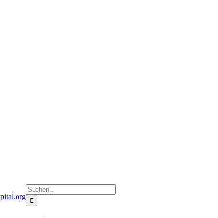
Suche
pital.org
nach: