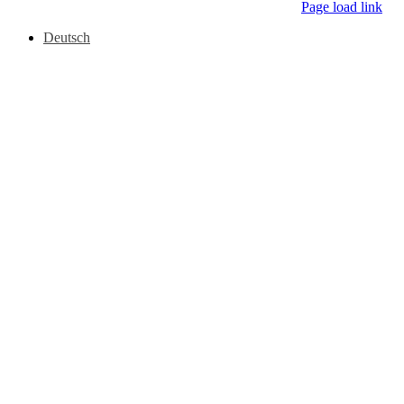
Page load link
Deutsch
Nach
oben