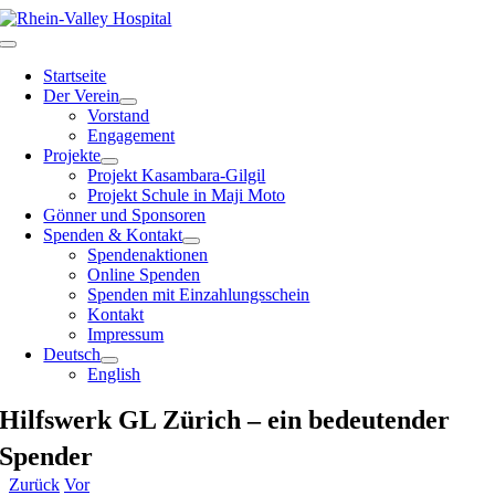
Zum
Inhalt
Toggle
springen
Navigation
Startseite
Der Verein
Vorstand
Engagement
Projekte
Projekt Kasambara-Gilgil
Projekt Schule in Maji Moto
Gönner und Sponsoren
Spenden & Kontakt
Spendenaktionen
Online Spenden
Spenden mit Einzahlungsschein
Kontakt
Impressum
Deutsch
English
Hilfswerk GL Zürich – ein bedeutender
Spender
Zurück
Vor