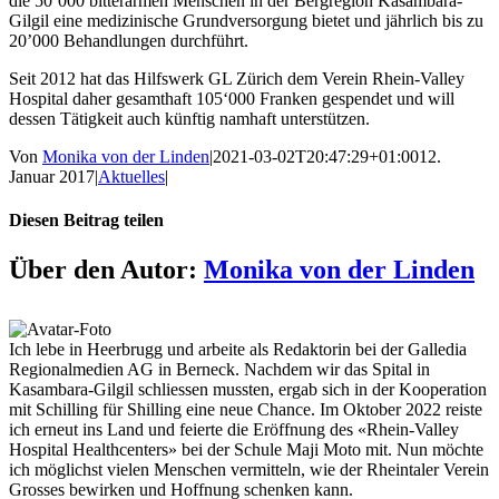
die 50‘000 bitterarmen Menschen in der Bergregion Kasambara-
Gilgil eine medizinische Grundversorgung bietet und jährlich bis zu
20’000 Behandlungen durchführt.
Seit 2012 hat das Hilfswerk GL Zürich dem Verein Rhein-Valley
Hospital daher gesamthaft 105‘000 Franken gespendet und will
dessen Tätigkeit auch künftig namhaft unterstützen.
Von
Monika von der Linden
|
2021-03-02T20:47:29+01:00
12.
Januar 2017
|
Aktuelles
|
Diesen Beitrag teilen
Facebook
X
LinkedIn
WhatsApp
Telegram
Xing
E-
Über den Autor:
Monika von der Linden
Mail
Ich lebe in Heerbrugg und arbeite als Redaktorin bei der Galledia
Regionalmedien AG in Berneck. Nachdem wir das Spital in
Kasambara-Gilgil schliessen mussten, ergab sich in der Kooperation
mit Schilling für Shilling eine neue Chance. Im Oktober 2022 reiste
ich erneut ins Land und feierte die Eröffnung des «Rhein-Valley
Hospital Healthcenters» bei der Schule Maji Moto mit. Nun möchte
ich möglichst vielen Menschen vermitteln, wie der Rheintaler Verein
Grosses bewirken und Hoffnung schenken kann.