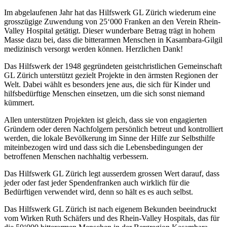
Im abgelaufenen Jahr hat das Hilfswerk GL Zürich wiederum eine
grosszügige Zuwendung von 25‘000 Franken an den Verein Rhein-
Valley Hospital getätigt. Dieser wunderbare Betrag trägt in hohem
Masse dazu bei, dass die bitterarmen Menschen in Kasambara-Gilgil
medizinisch versorgt werden können. Herzlichen Dank!
Das Hilfswerk der 1948 gegründeten geistchristlichen Gemeinschaft
GL Zürich unterstützt gezielt Projekte in den ärmsten Regionen der
Welt. Dabei wählt es besonders jene aus, die sich für Kinder und
hilfsbedürftige Menschen einsetzen, um die sich sonst niemand
kümmert.
Allen unterstützen Projekten ist gleich, dass sie von engagierten
Gründern oder deren Nachfolgern persönlich betreut und kontrolliert
werden, die lokale Bevölkerung im Sinne der Hilfe zur Selbsthilfe
miteinbezogen wird und dass sich die Lebensbedingungen der
betroffenen Menschen nachhaltig verbessern.
Das Hilfswerk GL Zürich legt ausserdem grossen Wert darauf, dass
jeder oder fast jeder Spendenfranken auch wirklich für die
Bedürftigen verwendet wird, denn so hält es es auch selbst.
Das Hilfswerk GL Zürich ist nach eigenem Bekunden beeindruckt
vom Wirken Ruth Schäfers und des Rhein-Valley Hospitals, das für