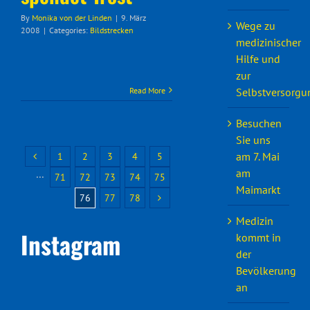
By
Monika von der Linden
|
9. März
Wege zu
2008
|
Categories:
Bildstrecken
medizinischer
Hilfe und
zur
Read More
Selbstversorgu
Besuchen
Sie uns
am 7. Mai
1
2
3
4
5
am
···
71
72
73
74
75
Maimarkt
76
77
78
Medizin
Instagram
kommt in
der
Bevölkerung
an