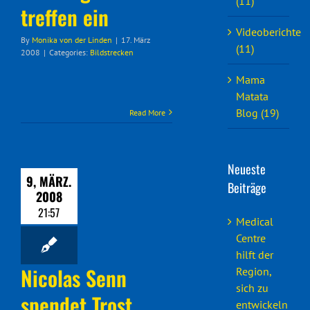
(11)
treffen ein
Videoberichte
By
Monika von der Linden
|
17. März
(11)
2008
|
Categories:
Bildstrecken
Mama
Matata
Blog (19)
Read More
Neueste
9, MÄRZ.
Beiträge
2008
21:57
Medical
Centre
hilft der
Nicolas Senn
Region,
sich zu
spendet Trost
entwickeln