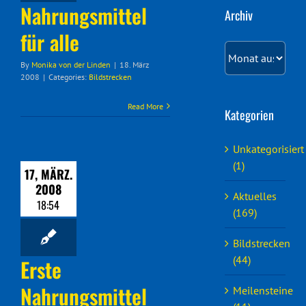
Nahrungsmittel
Archiv
Deutsch
Meilensteine
für alle
Archiv
By
Monika von der Linden
|
18. März
Videoberichte
2008
|
Categories:
Bildstrecken
Read More
Kategorien
Erfahrungsberichte
Unkategorisiert
(1)
17, MÄRZ.
2008
Aktuelles
18:54
(169)
Bildstrecken
(44)
Erste
Nahrungsmittel
Meilensteine