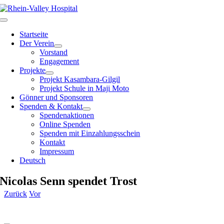
Zum
Inhalt
Toggle
springen
Navigation
Startseite
Der Verein
Vorstand
Engagement
Projekte
Projekt Kasambara-Gilgil
Projekt Schule in Maji Moto
Gönner und Sponsoren
Spenden & Kontakt
Spendenaktionen
Online Spenden
Spenden mit Einzahlungsschein
Kontakt
Impressum
Deutsch
Nicolas Senn spendet Trost
Zurück
Vor