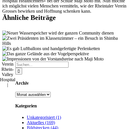
Hospital Healthcenters» bei der Schule Maji Moto mit. Nun möchte
ich möglichst vielen Menschen vermitteln, wie der Rheintaler Verein
Grosses bewirken und Hoffnung schenken kann.
Ähnliche Beiträge
Suche
Verein
nach:
Rhein-
Valley
Hospital
Archiv
|
Archiv
Kategorien
Unkategorisiert (1)
Aktuelles (169)
Bildstrecken (44)