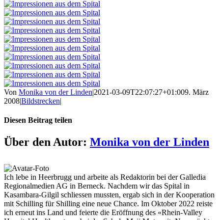
Von
Monika von der Linden
|
2021-03-09T22:07:27+01:00
9. März
2008
|
Bildstrecken
|
Diesen Beitrag teilen
Facebook
X
LinkedIn
WhatsApp
Telegram
Xing
E-
Über den Autor:
Monika von der Linden
Mail
Ich lebe in Heerbrugg und arbeite als Redaktorin bei der Galledia
Regionalmedien AG in Berneck. Nachdem wir das Spital in
Kasambara-Gilgil schliessen mussten, ergab sich in der Kooperation
mit Schilling für Shilling eine neue Chance. Im Oktober 2022 reiste
ich erneut ins Land und feierte die Eröffnung des «Rhein-Valley