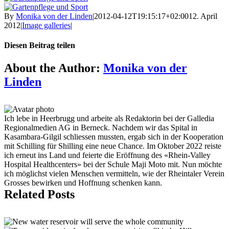
By
Monika von der Linden
|
2012-04-12T19:15:17+02:00
12. April
2012
|
Image galleries
|
Diesen Beitrag teilen
Facebook
X
Reddit
LinkedIn
Tumblr
Pinterest
Vk
Email
About the Author:
Monika von der
Linden
Ich lebe in Heerbrugg und arbeite als Redaktorin bei der Galledia
Regionalmedien AG in Berneck. Nachdem wir das Spital in
Kasambara-Gilgil schliessen mussten, ergab sich in der Kooperation
mit Schilling für Shilling eine neue Chance. Im Oktober 2022 reiste
ich erneut ins Land und feierte die Eröffnung des «Rhein-Valley
Hospital Healthcenters» bei der Schule Maji Moto mit. Nun möchte
ich möglichst vielen Menschen vermitteln, wie der Rheintaler Verein
Grosses bewirken und Hoffnung schenken kann.
Related Posts