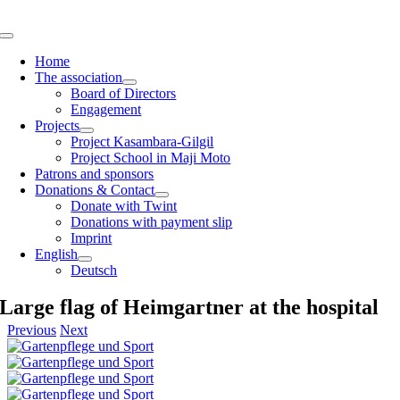
Skip
to
Toggle
content
Navigation
Home
The association
Board of Directors
Engagement
Projects
Project Kasambara-Gilgil
Project School in Maji Moto
Patrons and sponsors
Donations & Contact
Donate with Twint
Donations with payment slip
Imprint
English
Deutsch
Large flag of Heimgartner at the hospital
Previous
Next